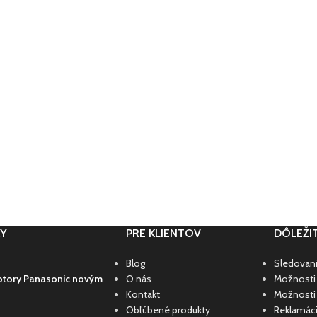
KY
PRE KLIENTOV
DÔLEŽI
Blog
Sledovan
otory Panasonic novým
O nás
Možnosti
Kontakt
Možnosti 
Obľúbené produkty
Reklamác