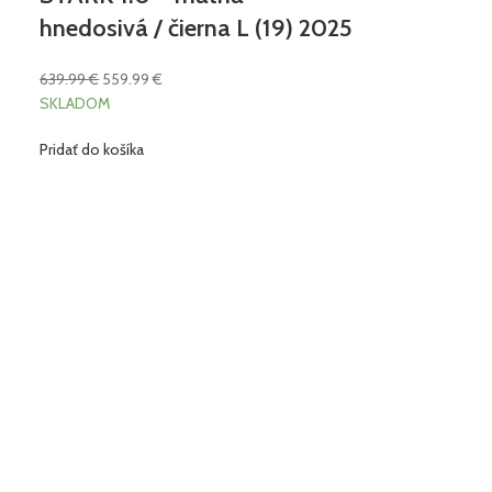
hnedosivá / čierna L (19) 2025
639.99
€
559.99
€
SKLADOM
Pridať do košíka