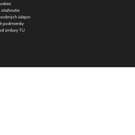
ookies
 stiahnutie
osobných údajov
é podmienky
od zmluvy TU