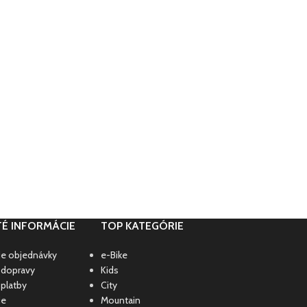
TÉ INFORMÁCIE
TOP KATEGÓRIE
ie objednávky
e-Bike
 dopravy
Kids
platby
City
ie
Mountain