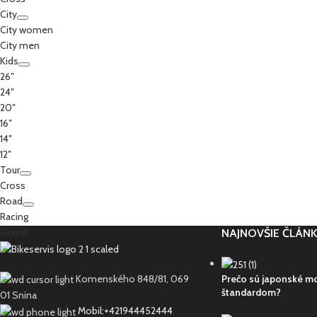
City
City women
City men
Kids
26″
24″
20″
16″
14″
12″
Tour
Cross
Road
Racing
Gravel
NAJNOVŠIE ČLÁN
Komenského 848/81, 069
Prečo sú japonské m
štandardom?
01 Snina
Mobil:+421944452444