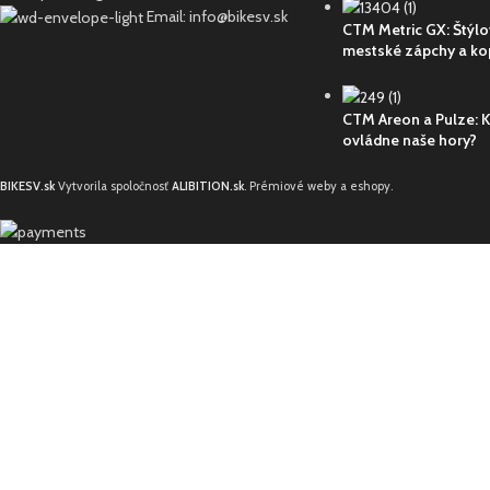
Email: info@bikesv.sk
CTM Metric GX: Štýl
mestské zápchy a kop
CTM Areon a Pulze: K
ovládne naše hory?
BIKESV.sk
Vytvorila spoločnosť
ALIBITION.sk
. Prémiové weby a eshopy.