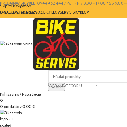
PREDAJŇA/ BICYKLE: 0944 452 444
/ Pon - Pia 8:30 – 17:00 / So 9:00 
Skip to navigation
Skip to main content
O NÁS
KONTAKT
ROZVOZ BICYKLOV
SERVIS BICYKLOV
VYBRAŤ KATEGÓRIU
Search
Prihlásenie / Registrácia
0
0
produktov
0.00
€