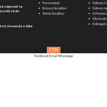
Porovnávač
Súbory C
ová odpoveď na
Rozvoz bicyklov
Súbory na
covitý terén
Servis bicyklov
Ochrana 
Obchodn
Odstúpiť 
torý slovenský e-bike
CTM
CTM
CTM
Facebook
Email
WhatsApp