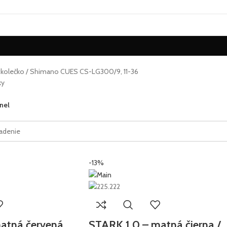
ckolečko
Shimano CUES CS-LG300/9, 11-36
ky
nel
-13%
atná červená
STARK 1.0 – matná čierna /