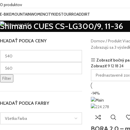
0
produktov
E-BIKE
MOUNTAIN
WOMEN
CITY
KIDS
TOUR
ROAD
DIRT
Shimano CUES CS-LG300/9, 11-36
HĽADAŤ PODĽA CENY
Domov
Produkt Via
Zobrazujú sa 3 výsled
Zobraziť bočný pa
Zobraziť
9
12
18
24
Filter
-14%
HĽADAŤ PODĽA FARBY
BORA 2.0 – m