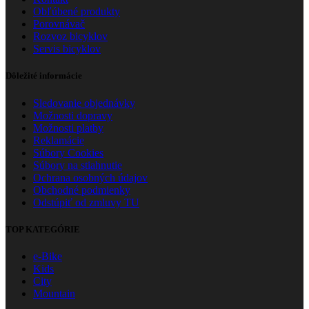
Obľúbené produkty
Porovnávač
Rozvoz bicyklov
Servis bicyklov
Dôležité informácie
Sledovanie objednávky
Možnosti dopravy
Možnosti platby
Reklamácie
Súbory Cookies
Súbory na stiahnutie
Ochrana osobných údajov
Obchodné podmienky
Odstúpiť od zmluvy TU
TOP KATEGÓRIE
e-Bike
Kids
City
Mountain