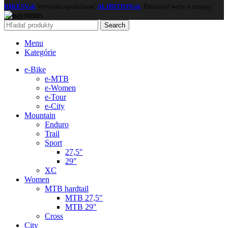
BIKESV.sk
Vytvorila spoločnosť
ALIBITION.sk
. Prémiové weby a eshopy.
Search
Menu
Kategórie
e-Bike
e-MTB
e-Women
e-Tour
e-City
Mountain
Enduro
Trail
Sport
27,5″
29″
XC
Women
MTB hardtail
MTB 27,5″
MTB 29″
Cross
City