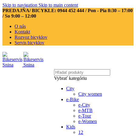
Skip to navigation
Skip to main content
PREDAJŇA/ BICYKLE: 0944 452 444
/ Pon - Pia 8:30 – 17:00
/ So 9:00 – 12:00
O nás
Kontakt
Rozvoz bicyklov
Servis bicyklov
Vybrať kategóriu
City
City women
e-Bike
e-City
e-MTB
e-Tour
e-Women
Kids
12