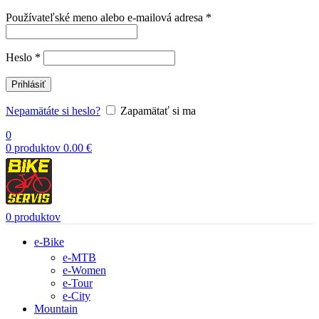
Povinné
Používateľské meno alebo e-mailová adresa
*
Povinné
Heslo
*
Prihlásiť
Nepamätáte si heslo?
Zapamätať si ma
0
0
produktov
0.00
€
0
produktov
e-Bike
e-MTB
e-Women
e-Tour
e-City
Mountain