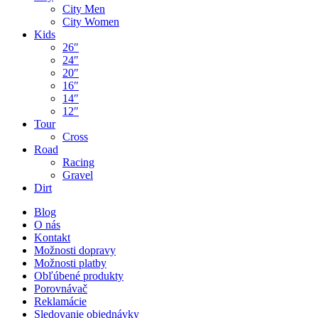
City Men
City Women
Kids
26″
24″
20″
16″
14″
12″
Tour
Cross
Road
Racing
Gravel
Dirt
Blog
O nás
Kontakt
Možnosti dopravy
Možnosti platby
Obľúbené produkty
Porovnávač
Reklamácie
Sledovanie objednávky