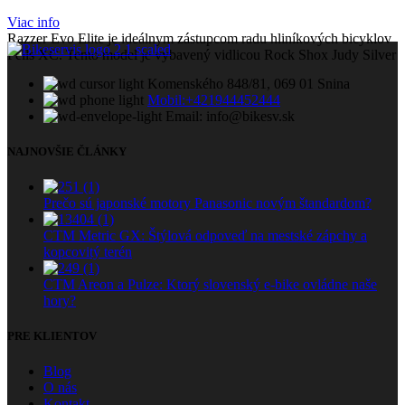
1,549.99 €.
999.99 €.
Viac info
Razzer Evo Elite je ideálnym zástupcom radu hliníkových bicyklov
Pells XC. Tento model je vybavený vidlicou Rock Shox Judy Silver
Komenského 848/81, 069 01 Snina
Mobil:+421944452444
Email: info@bikesv.sk
NAJNOVŠIE ČLÁNKY
Prečo sú japonské motory Panasonic novým štandardom?
CTM Metric GX: Štýlová odpoveď na mestské zápchy a
kopcovitý terén
CTM Areon a Pulze: Ktorý slovenský e-bike ovládne naše
hory?
PRE KLIENTOV
Blog
O nás
Kontakt