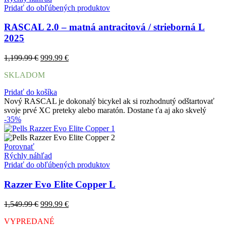
Pridať do obľúbených produktov
RASCAL 2.0 – matná antracitová / strieborná L
2025
Pôvodná
Aktuálna
1,199.99
€
999.99
€
cena
cena
SKLADOM
bola:
je:
1,199.99 €.
999.99 €.
Pridať do košíka
Nový RASCAL je dokonalý bicykel ak si rozhodnutý odštartovať
svoje prvé XC preteky alebo maratón. Dostane ťa aj ako skvelý
-35%
Porovnať
Rýchly náhľad
Pridať do obľúbených produktov
Razzer Evo Elite Copper L
Pôvodná
Aktuálna
1,549.99
€
999.99
€
cena
cena
VYPREDANÉ
bola:
je: