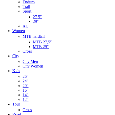
Enduro
Trail
Sport
27,5″
29″
XC
Women
MTB hardtail
MTB 27,5″
MTB 29″
Cross
City
City Men
City Women
Kids
26″
24″
20″
16″
14″
12″
Tour
Cross
Road