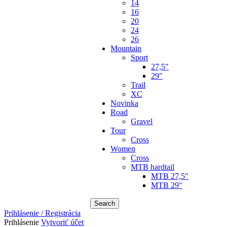
14
16
20
24
26
Mountain
Sport
27,5"
29"
Trail
XC
Novinka
Road
Gravel
Tour
Cross
Women
Cross
MTB hardtail
MTB 27,5"
MTB 29"
Search
Prihlásenie / Registrácia
Prihlásenie
Vytvoriť účet