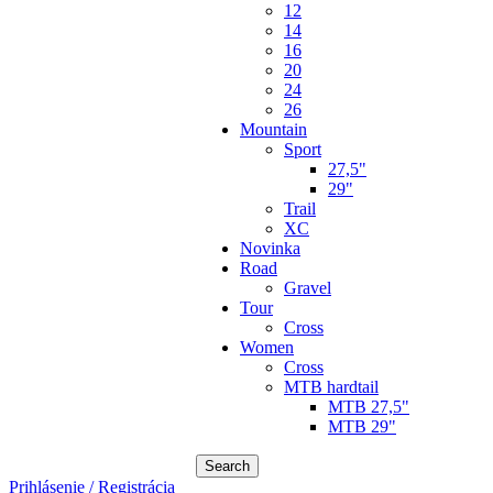
12
14
16
20
24
26
Mountain
Sport
27,5"
29"
Trail
XC
Novinka
Road
Gravel
Tour
Cross
Women
Cross
MTB hardtail
MTB 27,5"
MTB 29"
Search
Prihlásenie / Registrácia