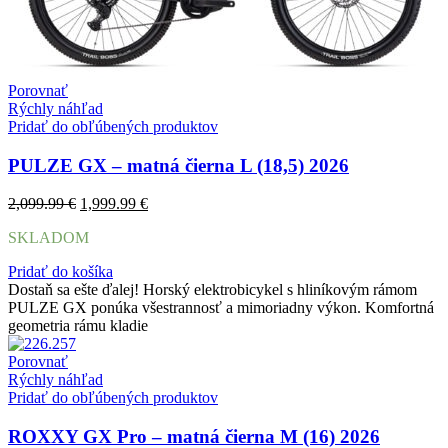
Porovnať
Rýchly náhľad
Pridať do obľúbených produktov
PULZE GX – matná čierna L (18,5) 2026
Pôvodná
Aktuálna
2,099.99
€
1,999.99
€
cena
cena
SKLADOM
bola:
je:
2,099.99 €.
1,999.99 €.
Pridať do košíka
Dostaň sa ešte ďalej! Horský elektrobicykel s hliníkovým rámom
PULZE GX ponúka všestrannosť a mimoriadny výkon. Komfortná
geometria rámu kladie
Porovnať
Rýchly náhľad
Pridať do obľúbených produktov
ROXXY GX Pro – matná čierna M (16) 2026