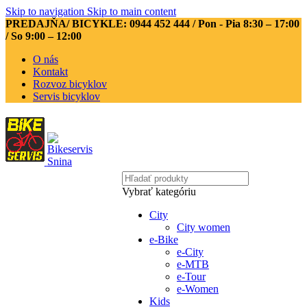
Skip to navigation
Skip to main content
PREDAJŇA/ BICYKLE: 0944 452 444
/ Pon - Pia 8:30 – 17:00
/ So 9:00 – 12:00
O nás
Kontakt
Rozvoz bicyklov
Servis bicyklov
Vybrať kategóriu
City
City women
e-Bike
e-City
e-MTB
e-Tour
e-Women
Kids