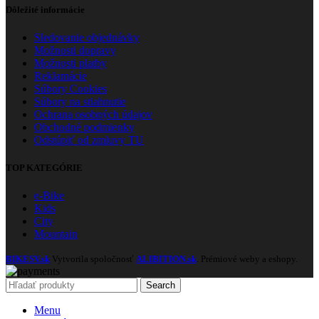
Dôležité informácie
Sledovanie objednávky
Možnosti dopravy
Možnosti platby
Reklamácie
Súbory Cookies
Súbory na stiahnutie
Ochrana osobných údajov
Obchodné podmienky
Odstúpiť od zmluvy TU
TOP KATEGÓRIE
e-Bike
Kids
City
Mountain
BIKESV.sk
Vytvorila spoločnosť
ALIBITION.sk
. Prémiové weby a eshopy.
Search
Menu