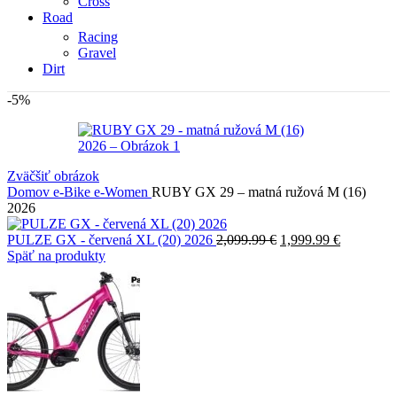
Cross
Road
Racing
Gravel
Dirt
-5%
Zväčšiť obrázok
Domov
e-Bike
e-Women
RUBY GX 29 – matná ružová M (16)
2026
Pôvodná
Aktuálna
PULZE GX - červená XL (20) 2026
2,099.99
€
1,999.99
€
cena
cena
Späť na produkty
bola:
je:
2,099.99 €.
1,999.99 