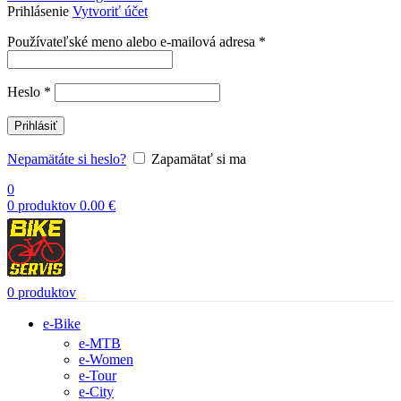
Prihlásenie
Vytvoriť účet
Povinné
Používateľské meno alebo e-mailová adresa
*
Povinné
Heslo
*
Prihlásiť
Nepamätáte si heslo?
Zapamätať si ma
0
0
produktov
0.00
€
0
produktov
e-Bike
e-MTB
e-Women
e-Tour
e-City