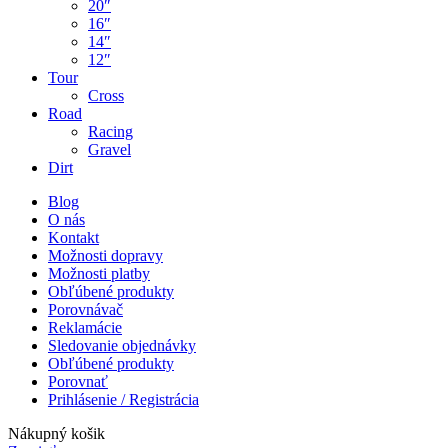
20″
16″
14″
12″
Tour
Cross
Road
Racing
Gravel
Dirt
Blog
O nás
Kontakt
Možnosti dopravy
Možnosti platby
Obľúbené produkty
Porovnávač
Reklamácie
Sledovanie objednávky
Obľúbené produkty
Porovnať
Prihlásenie / Registrácia
Nákupný košik