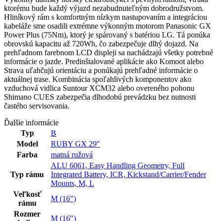
ktorému bude každý výjazd nezabudnuteľným dobrodružstvom.
Hliníkový rám s komfortným nízkym nastupovaním a integráciou
kabeláže sme osadili extrémne výkonným motorom Panasonic GX
Power Plus (75Nm), ktorý je spárovaný s batériou LG. Tá ponúka
obrovskú kapacitu až 720Wh, čo zabezpečuje dlhý dojazd. Na
prehľadnom farebnom LCD displeji sa nachádzajú všetky potrebné
informácie o jazde. Predinštalované aplikácie ako Komoot alebo
Strava uľahčujú orientáciu a ponúkajú prehľadné informácie o
aktuálnej trase. Kombinácia spoľahlivých komponentov ako
vzduchová vidlica Suntour XCM32 alebo overeného pohonu
Shimano CUES zabezpečia dlhodobú prevádzku bez nutnosti
častého servisovania.
Ďalšie informácie
Typ
B
Model
RUBY GX 29″
Farba
matná ružová
ALU 6061, Easy Handling Geometry, Full
Typ rámu
Integrated Battery, ICR, Kickstand/Carrier/Fender
Mounts, M, L
Veľkosť
M (16″)
rámu
Rozmer
M (16″)