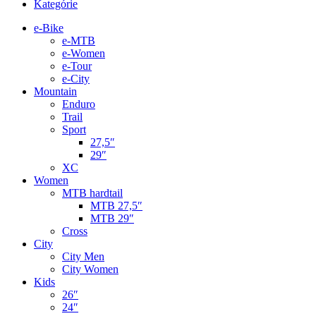
Kategórie
e-Bike
e-MTB
e-Women
e-Tour
e-City
Mountain
Enduro
Trail
Sport
27,5″
29″
XC
Women
MTB hardtail
MTB 27,5″
MTB 29″
Cross
City
City Men
City Women
Kids
26″
24″