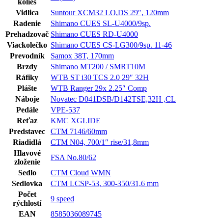
kolies
Vidlica
Suntour XCM32 LO,DS 29″, 120mm
Radenie
Shimano CUES SL-U4000/9sp.
Prehadzovač
Shimano CUES RD-U4000
Viackolečko
Shimano CUES CS-LG300/9sp. 11-46
Prevodník
Samox 38T, 170mm
Brzdy
Shimano MT200 / SMRT10M
Ráfiky
WTB ST i30 TCS 2.0 29″ 32H
Plášte
WTB Ranger 29x 2.25″ Comp
Náboje
Novatec D041DSB/D142TSE,32H ,CL
Pedále
VPE-537
Reťaz
KMC XGLIDE
Predstavec
CTM 7146/60mm
Riadidlá
CTM N04, 700/1″ rise/31,8mm
Hlavové
FSA No.80/62
zloženie
Sedlo
CTM Cloud WMN
Sedlovka
CTM LCSP-53, 300-350/31,6 mm
Počet
9 speed
rýchlostí
EAN
8585036089745