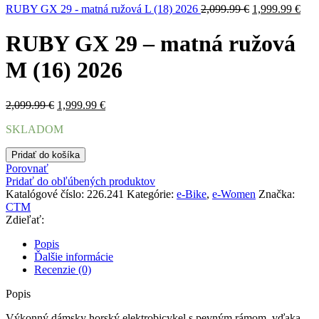
Pôvodná
Akt
RUBY GX 29 - matná ružová L (18) 2026
2,099.99
€
1,999.99
€
cena
cen
bola:
je:
RUBY GX 29 – matná ružová
2,099.99 €.
1,99
M (16) 2026
Pôvodná
Aktuálna
2,099.99
€
1,999.99
€
cena
cena
SKLADOM
bola:
je:
2,099.99 €.
1,999.99 €.
množstvo
Pridať do košíka
RUBY
Porovnať
GX
Pridať do obľúbených produktov
29
Katalógové číslo:
226.241
Kategórie:
e-Bike
,
e-Women
Značka:
-
CTM
matná
Zdieľať:
ružová
M
Popis
(16)
Ďalšie informácie
2026
Recenzie (0)
Popis
Výkonný dámsky horský elektrobicykel s pevným rámom, vďaka