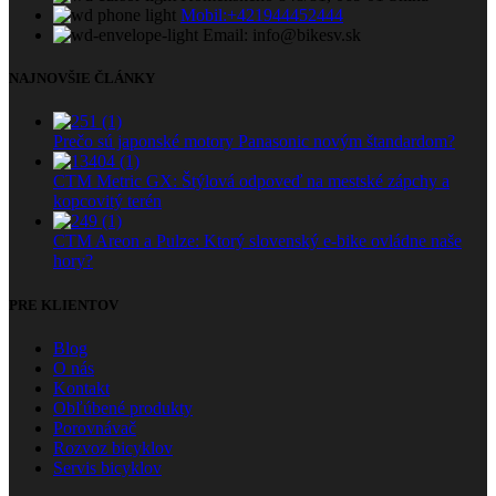
Mobil:+421944452444
Email: info@bikesv.sk
NAJNOVŠIE ČLÁNKY
Prečo sú japonské motory Panasonic novým štandardom?
CTM Metric GX: Štýlová odpoveď na mestské zápchy a
kopcovitý terén
CTM Areon a Pulze: Ktorý slovenský e-bike ovládne naše
hory?
PRE KLIENTOV
Blog
O nás
Kontakt
Obľúbené produkty
Porovnávač
Rozvoz bicyklov
Servis bicyklov