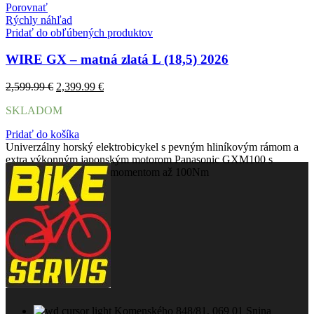
Porovnať
Rýchly náhľad
Pridať do obľúbených produktov
WIRE GX – matná zlatá L (18,5) 2026
Pôvodná
Aktuálna
2,599.99
€
2,399.99
€
cena
cena
SKLADOM
bola:
je:
2,599.99 €.
2,399.99 €.
Pridať do košíka
Univerzálny horský elektrobicykel s pevným hliníkovým rámom a
extra výkonným japonským motorom Panasonic GXM100 s
maximálnym krútiacim momentom až 100Nm
Komenského 848/81, 069 01 Snina