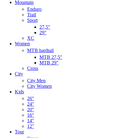
Mountain
Enduro
Trail
Sport
27,5″
29″
XC
Women
MTB hardtail
MTB 27,5″
MTB 29″
Cross
City
City Men
City Women
Kids
26″
24″
20″
16″
14″
12″
Tour