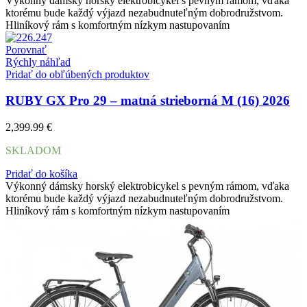
Výkonný dámsky horský elektrobicykel s pevným rámom, vďaka
ktorému bude každý výjazd nezabudnuteľným dobrodružstvom.
Hliníkový rám s komfortným nízkym nastupovaním
Porovnať
Rýchly náhľad
Pridať do obľúbených produktov
RUBY GX Pro 29 – matná strieborná M (16) 2026
2,399.99
€
SKLADOM
Pridať do košíka
Výkonný dámsky horský elektrobicykel s pevným rámom, vďaka
ktorému bude každý výjazd nezabudnuteľným dobrodružstvom.
Hliníkový rám s komfortným nízkym nastupovaním