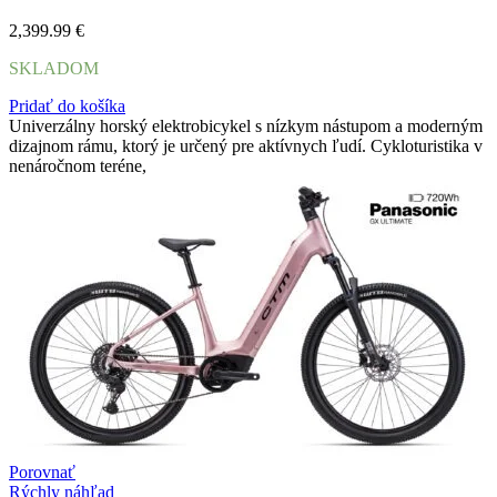
2,399.99
€
SKLADOM
Pridať do košíka
Univerzálny horský elektrobicykel s nízkym nástupom a moderným
dizajnom rámu, ktorý je určený pre aktívnych ľudí. Cykloturistika v
nenáročnom teréne,
Porovnať
Rýchly náhľad