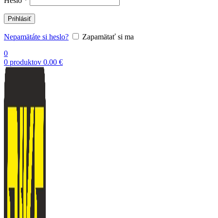
Heslo
*
Prihlásiť
Nepamätáte si heslo?
Zapamätať si ma
0
0
produktov
0.00
€