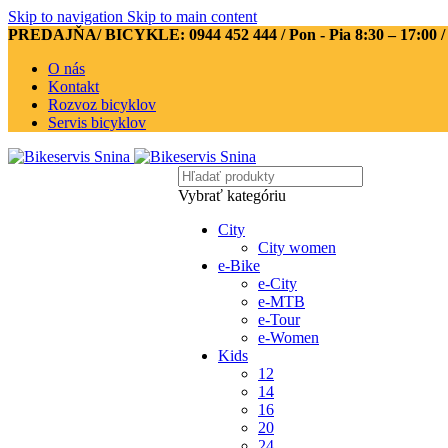
Skip to navigation
Skip to main content
PREDAJŇA/ BICYKLE: 0944 452 444
/ Pon - Pia 8:30 – 17:00 
O nás
Kontakt
Rozvoz bicyklov
Servis bicyklov
Vybrať kategóriu
City
City women
e-Bike
e-City
e-MTB
e-Tour
e-Women
Kids
12
14
16
20
24