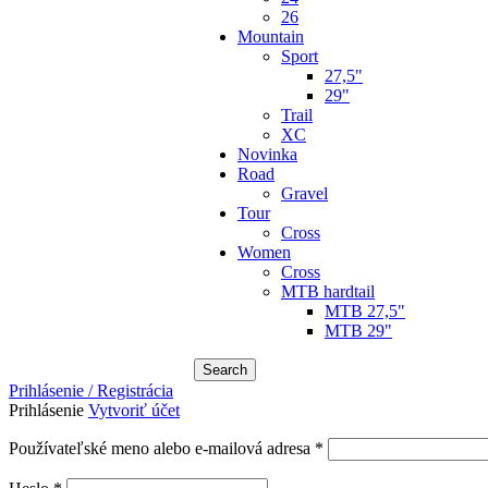
26
Mountain
Sport
27,5"
29"
Trail
XC
Novinka
Road
Gravel
Tour
Cross
Women
Cross
MTB hardtail
MTB 27,5"
MTB 29"
Search
Prihlásenie / Registrácia
Prihlásenie
Vytvoriť účet
Povinné
Používateľské meno alebo e-mailová adresa
*
Povinné