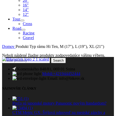
20″
16″
14″
12″
Tour
Cross
Road
Racing
Gravel
Domov
Produkt Typ rámu
Hi Ten, M (17"), L (19"), XL (21")
Neboli nájdené žiadne produkty zodpovedajúce vášmu výberu.
Search
Komenského 848/81, 069 01 Snina
Mobil:+421944452444
Email: info@bikesv.sk
NAJNOVŠIE ČLÁNKY
Prečo sú japonské motory Panasonic novým štandardom?
CTM Metric GX: Štýlová odpoveď na mestské zápchy a