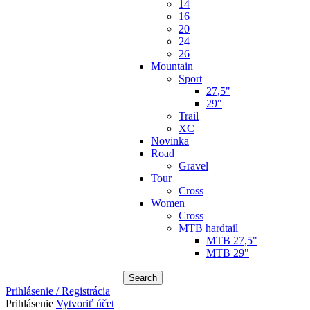
14
16
20
24
26
Mountain
Sport
27,5"
29"
Trail
XC
Novinka
Road
Gravel
Tour
Cross
Women
Cross
MTB hardtail
MTB 27,5"
MTB 29"
Search
Prihlásenie / Registrácia
Prihlásenie
Vytvoriť účet