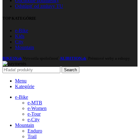
Obchodné podmienky
Odstúpiť od zmluvy TU
TOP KATEGÓRIE
e-Bike
Kids
City
Mountain
BIKESV.sk
Vytvorila spoločnosť
ALIBITION.sk
. Prémiové weby a eshopy.
Search
Menu
Kategórie
e-Bike
e-MTB
e-Women
e-Tour
e-City
Mountain
Enduro
Trail