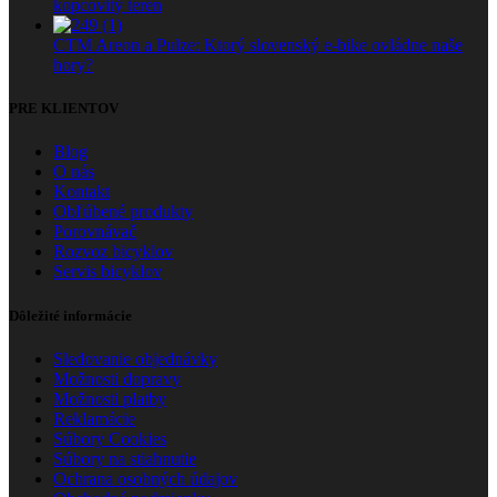
kopcovitý terén
CTM Areon a Pulze: Ktorý slovenský e-bike ovládne naše
hory?
PRE KLIENTOV
Blog
O nás
Kontakt
Obľúbené produkty
Porovnávač
Rozvoz bicyklov
Servis bicyklov
Dôležité informácie
Sledovanie objednávky
Možnosti dopravy
Možnosti platby
Reklamácie
Súbory Cookies
Súbory na stiahnutie
Ochrana osobných údajov