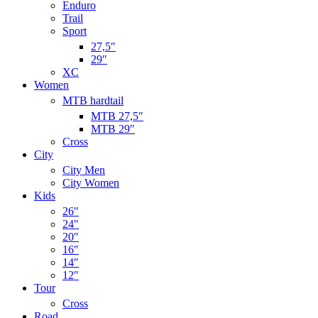
Enduro
Trail
Sport
27,5″
29″
XC
Women
MTB hardtail
MTB 27,5″
MTB 29″
Cross
City
City Men
City Women
Kids
26″
24″
20″
16″
14″
12″
Tour
Cross
Road