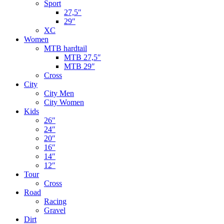
Sport
27,5″
29″
XC
Women
MTB hardtail
MTB 27,5″
MTB 29″
Cross
City
City Men
City Women
Kids
26″
24″
20″
16″
14″
12″
Tour
Cross
Road
Racing
Gravel
Dirt