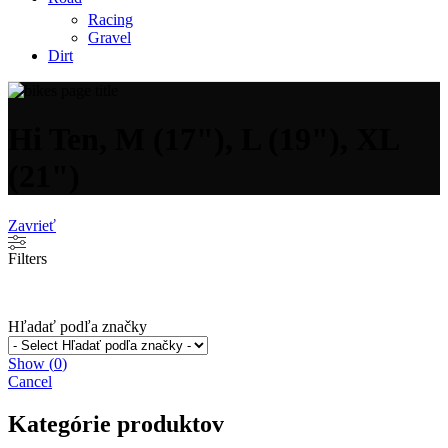
Racing
Gravel
Dirt
Hi Ten, M (17"), L (19"), XL
(21")
Zavrieť
Filters
Hľadať podľa značky
Show
(
0
)
Cancel
Kategórie produktov