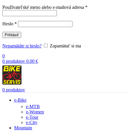
Povinné
Používateľské meno alebo e-mailová adresa
*
Povinné
Heslo
*
Prihlásiť
Nepamätáte si heslo?
Zapamätať si ma
0
0
produktov
0.00
€
0
produktov
e-Bike
e-MTB
e-Women
e-Tour
e-City
Mountain