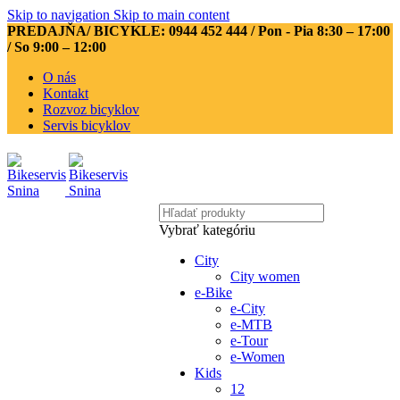
Skip to navigation
Skip to main content
PREDAJŇA/ BICYKLE: 0944 452 444
/ Pon - Pia 8:30 – 17:00
/ So 9:00 – 12:00
O nás
Kontakt
Rozvoz bicyklov
Servis bicyklov
Vybrať kategóriu
City
City women
e-Bike
e-City
e-MTB
e-Tour
e-Women
Kids
12