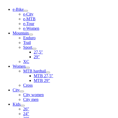
e-Bike
e-City
e-MTB
e-Tour
e-Women
Mountain
Enduro
Trail
Sport
27,5″
29″
XC
Women
MTB hardtail
MTB 27,5″
MTB 29″
Cross
City
City women
City men
Kids
26″
24″