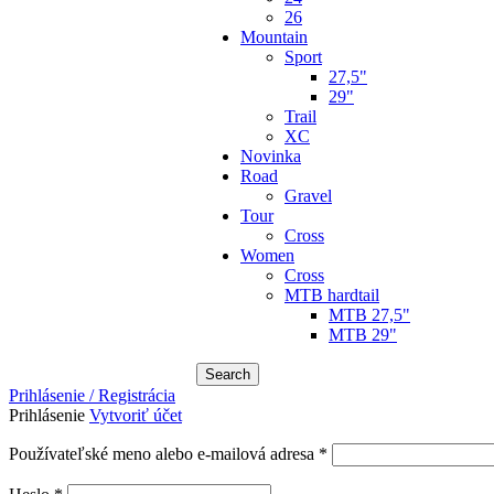
26
Mountain
Sport
27,5"
29"
Trail
XC
Novinka
Road
Gravel
Tour
Cross
Women
Cross
MTB hardtail
MTB 27,5"
MTB 29"
Search
Prihlásenie / Registrácia
Prihlásenie
Vytvoriť účet
Povinné
Používateľské meno alebo e-mailová adresa
*
Povinné