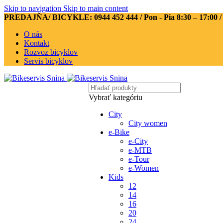
Skip to navigation
Skip to main content
PREDAJŇA/ BICYKLE: 0944 452 444
/ Pon - Pia 8:30 – 17:00 
O nás
Kontakt
Rozvoz bicyklov
Servis bicyklov
Vybrať kategóriu
City
City women
e-Bike
e-City
e-MTB
e-Tour
e-Women
Kids
12
14
16
20
24