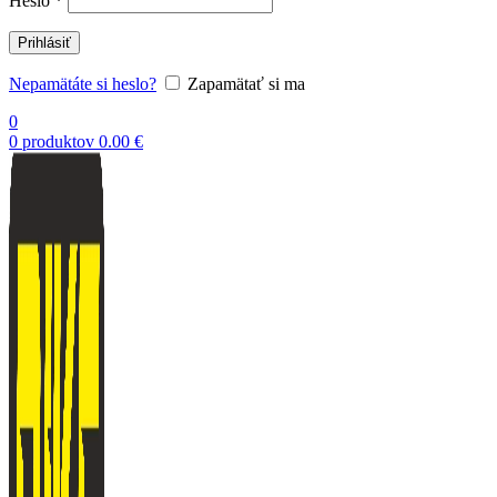
Heslo
*
Prihlásiť
Nepamätáte si heslo?
Zapamätať si ma
0
0
produktov
0.00
€