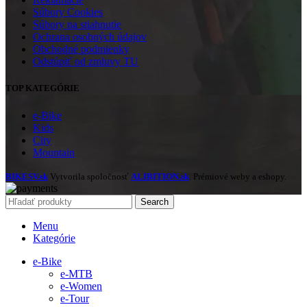
Súbory Cookies
Súbory na stiahnutie
Ochrana osobných údajov
Obchodné podmienky
Odstúpiť od zmluvy TU
TOP KATEGÓRIE
e-Bike
Kids
City
Mountain
BIKESV.sk
Vytvorila spoločnosť
ALIBITION.sk
. Prémiové weby a eshopy.
Search
Menu
Kategórie
e-Bike
e-MTB
e-Women
e-Tour