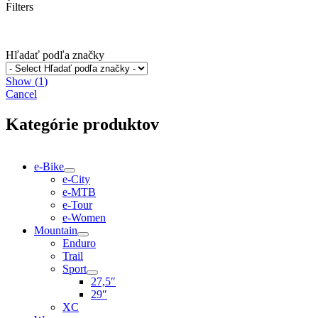
Filters
Hľadať podľa značky
Show
(
1
)
Cancel
Kategórie produktov
e-Bike
e-City
e-MTB
e-Tour
e-Women
Mountain
Enduro
Trail
Sport
27,5″
29″
XC