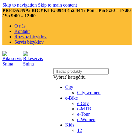
Skip to navigation
Skip to main content
PREDAJŇA/ BICYKLE: 0944 452 444
/ Pon - Pia 8:30 – 17:00
/ So 9:00 – 12:00
O nás
Kontakt
Rozvoz bicyklov
Servis bicyklov
Vybrať kategóriu
City
City women
e-Bike
e-City
e-MTB
e-Tour
e-Women
Kids
12