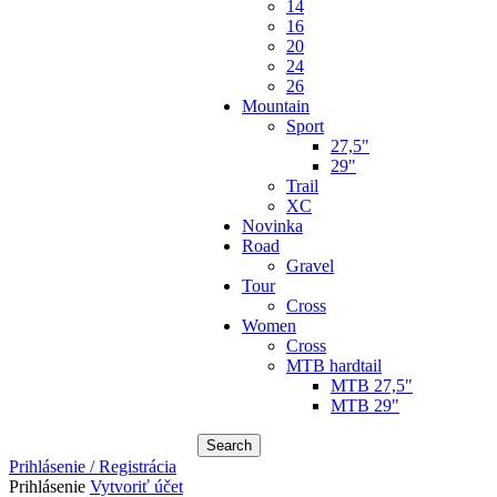
14
16
20
24
26
Mountain
Sport
27,5"
29"
Trail
XC
Novinka
Road
Gravel
Tour
Cross
Women
Cross
MTB hardtail
MTB 27,5"
MTB 29"
Search
Prihlásenie / Registrácia
Prihlásenie
Vytvoriť účet