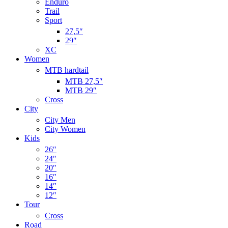
Enduro
Trail
Sport
27,5″
29″
XC
Women
MTB hardtail
MTB 27,5″
MTB 29″
Cross
City
City Men
City Women
Kids
26″
24″
20″
16″
14″
12″
Tour
Cross
Road