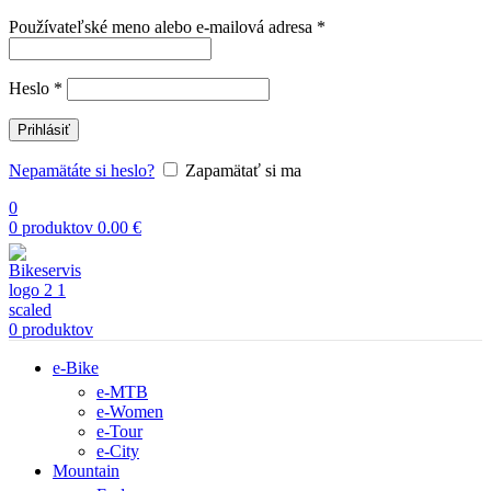
Povinné
Používateľské meno alebo e-mailová adresa
*
Povinné
Heslo
*
Prihlásiť
Nepamätáte si heslo?
Zapamätať si ma
0
0
produktov
0.00
€
0
produktov
e-Bike
e-MTB
e-Women
e-Tour
e-City
Mountain