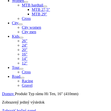
Women
MTB hardtail
MTB 27,5″
MTB 29″
Cross
City
City women
City men
Kids
26″
24″
20″
16″
14″
12″
Tour
Cross
Road
Racing
Gravel
Domov
Produkt Typ rámu
Hi Ten, 16" (410mm)
Zobrazený jediný výsledok
Zobraziť bočný panel