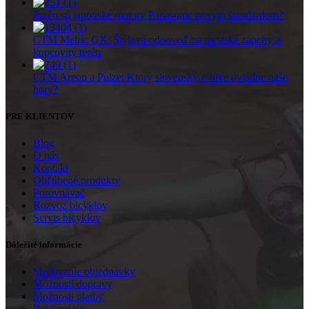
Prečo sú japonské motory Panasonic novým štandardom?
CTM Metric GX: Štýlová odpoveď na mestské zápchy a
kopcovitý terén
CTM Areon a Pulze: Ktorý slovenský e-bike ovládne naše
hory?
PRE KLIENTOV
Blog
O nás
Kontakt
Obľúbené produkty
Porovnávač
Rozvoz bicyklov
Servis bicyklov
Dôležité informácie
Sledovanie objednávky
Možnosti dopravy
Možnosti platby
Reklamácie