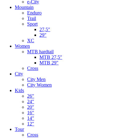
e-City
Mountain
Enduro
Trail
Sport
27,5″
29″
XC
Women
MTB hardtail
MTB 27,5″
MTB 29″
Cross
City
City Men
City Women
Kids
26″
24″
20″
16″
14″
12″
Tour
Cross