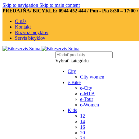
Skip to navigation
Skip to main content
PREDAJŇA/ BICYKLE: 0944 452 444
/ Pon - Pia 8:30 – 17:00 
O nás
Kontakt
Rozvoz bicyklov
Servis bicyklov
Vybrať kategóriu
City
City women
e-Bike
e-City
e-MTB
e-Tour
e-Women
Kids
12
14
16
20
24