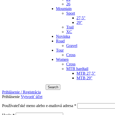
26
Mountain
Sport
27,5"
29"
Trail
XC
Novinka
Road
Gravel
Tour
Cross
Women
Cross
MTB hardtail
MTB 27,5"
MTB 29"
Search
Prihlásenie / Registrácia
Prihlásenie
Vytvoriť účet
Povinné
Používateľské meno alebo e-mailová adresa
*
Povinné