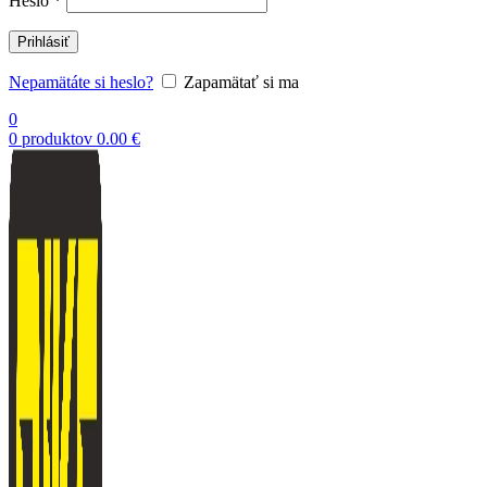
Heslo
*
Prihlásiť
Nepamätáte si heslo?
Zapamätať si ma
0
0
produktov
0.00
€