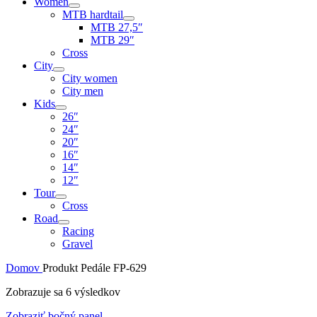
Women
MTB hardtail
MTB 27,5″
MTB 29″
Cross
City
City women
City men
Kids
26″
24″
20″
16″
14″
12″
Tour
Cross
Road
Racing
Gravel
Domov
Produkt Pedále
FP-629
Zobrazuje sa 6 výsledkov
Zobraziť bočný panel