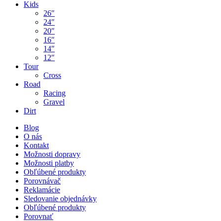
Kids
26″
24″
20″
16″
14″
12″
Tour
Cross
Road
Racing
Gravel
Dirt
Blog
O nás
Kontakt
Možnosti dopravy
Možnosti platby
Obľúbené produkty
Porovnávač
Reklamácie
Sledovanie objednávky
Obľúbené produkty
Porovnať