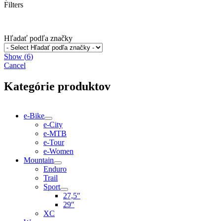
Filters
Hľadať podľa značky
Show
(
6
)
Cancel
Kategórie produktov
e-Bike
e-City
e-MTB
e-Tour
e-Women
Mountain
Enduro
Trail
Sport
27,5″
29″
XC