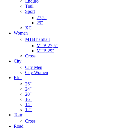
Enduro
Trail
Sport
27,5″
29″
XC
Women
MTB hardtail
MTB 27,5″
MTB 29″
Cross
City
City Men
City Women
Kids
26″
24″
20″
16″
14″
12″
Tour
Cross
Road