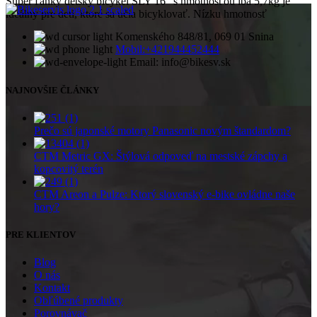
Super ľahký detský bicykel SLY 16” s hmotnosťou iba 5,7kg je
ideálny pre deti, ktoré sa učia bicyklovať. Nízku hmotnosť
Komenského 848/81, 069 01 Snina
Mobil:+421944452444
Email: info@bikesv.sk
NAJNOVŠIE ČLÁNKY
Prečo sú japonské motory Panasonic novým štandardom?
CTM Metric GX: Štýlová odpoveď na mestské zápchy a
kopcovitý terén
CTM Areon a Pulze: Ktorý slovenský e-bike ovládne naše
hory?
PRE KLIENTOV
Blog
O nás
Kontakt
Obľúbené produkty
Porovnávač