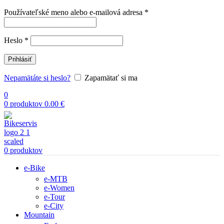
Povinné
Používateľské meno alebo e-mailová adresa
*
Povinné
Heslo
*
Prihlásiť
Nepamätáte si heslo?
Zapamätať si ma
0
0
produktov
0.00
€
0
produktov
e-Bike
e-MTB
e-Women
e-Tour
e-City
Mountain