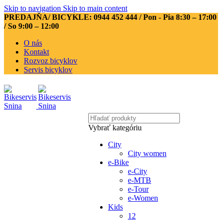
Skip to navigation
Skip to main content
PREDAJŇA/ BICYKLE: 0944 452 444
/ Pon - Pia 8:30 – 17:00
/ So 9:00 – 12:00
O nás
Kontakt
Rozvoz bicyklov
Servis bicyklov
Vybrať kategóriu
City
City women
e-Bike
e-City
e-MTB
e-Tour
e-Women
Kids
12