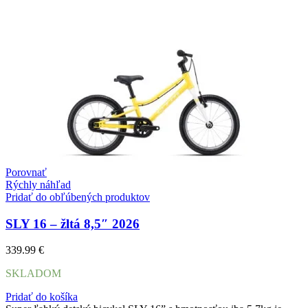
Porovnať
Rýchly náhľad
Pridať do obľúbených produktov
SLY 16 – žltá 8,5″ 2026
339.99
€
SKLADOM
Pridať do košíka