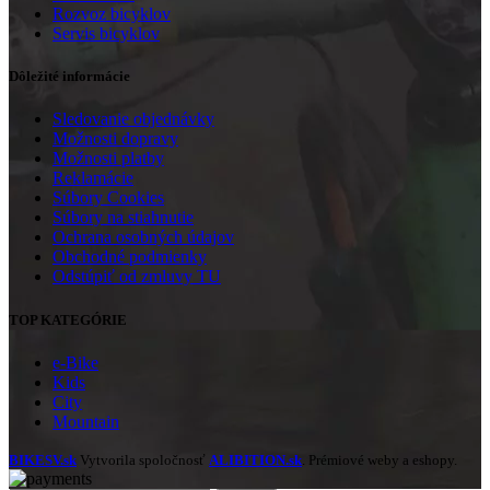
Rozvoz bicyklov
Servis bicyklov
Dôležité informácie
Sledovanie objednávky
Možnosti dopravy
Možnosti platby
Reklamácie
Súbory Cookies
Súbory na stiahnutie
Ochrana osobných údajov
Obchodné podmienky
Odstúpiť od zmluvy TU
TOP KATEGÓRIE
e-Bike
Kids
City
Mountain
BIKESV.sk
Vytvorila spoločnosť
ALIBITION.sk
. Prémiové weby a eshopy.