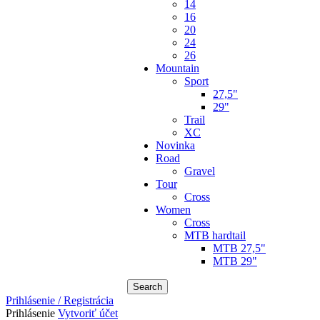
14
16
20
24
26
Mountain
Sport
27,5"
29"
Trail
XC
Novinka
Road
Gravel
Tour
Cross
Women
Cross
MTB hardtail
MTB 27,5"
MTB 29"
Search
Prihlásenie / Registrácia
Prihlásenie
Vytvoriť účet