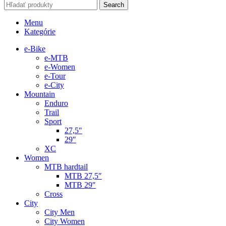
Search
Menu
Kategórie
e-Bike
e-MTB
e-Women
e-Tour
e-City
Mountain
Enduro
Trail
Sport
27,5″
29″
XC
Women
MTB hardtail
MTB 27,5″
MTB 29″
Cross
City
City Men
City Women