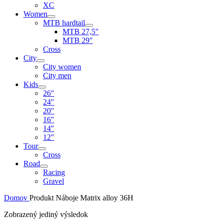
XC
Women
MTB hardtail
MTB 27,5″
MTB 29″
Cross
City
City women
City men
Kids
26″
24″
20″
16″
14″
12″
Tour
Cross
Road
Racing
Gravel
Domov
Produkt Náboje
Matrix alloy 36H
Zobrazený jediný výsledok