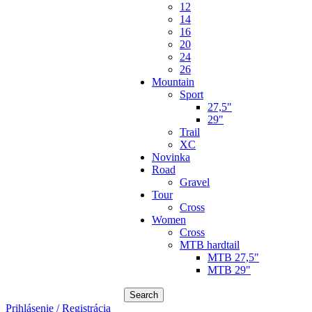
12
14
16
20
24
26
Mountain
Sport
27,5"
29"
Trail
XC
Novinka
Road
Gravel
Tour
Cross
Women
Cross
MTB hardtail
MTB 27,5"
MTB 29"
Search
Prihlásenie / Registrácia