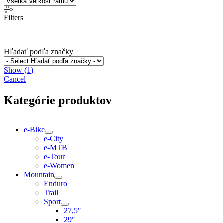
Filters
Hľadať podľa značky
Show
(
1
)
Cancel
Kategórie produktov
e-Bike
e-City
e-MTB
e-Tour
e-Women
Mountain
Enduro
Trail
Sport
27,5″
29″