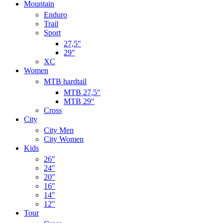
Mountain
Enduro
Trail
Sport
27,5″
29″
XC
Women
MTB hardtail
MTB 27,5″
MTB 29″
Cross
City
City Men
City Women
Kids
26″
24″
20″
16″
14″
12″
Tour