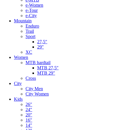
e-Women
e-Tour
e-City
Mountain
Enduro
Trail
Sport
27,5″
29″
XC
Women
MTB hardtail
MTB 27,5″
MTB 29″
Cross
City
City Men
City Women
Kids
26″
24″
20″
16″
14″