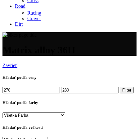
Cross
Road
Racing
Gravel
Dirt
Matrix alloy 36H
Zavrieť
Hľadať podľa ceny
Minimálna
Maximálna
Filter
cena
cena
Hľadať podľa farby
Hľadať podľa veľkosti