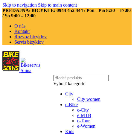
Skip to navigation
Skip to main content
PREDAJŇA/ BICYKLE: 0944 452 444
/ Pon - Pia 8:30 – 17:00
/ So 9:00 – 12:00
O nás
Kontakt
Rozvoz bicyklov
Servis bicyklov
Vybrať kategóriu
City
City women
e-Bike
e-City
e-MTB
e-Tour
e-Women
Kids