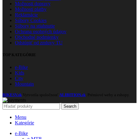
Možnosti dopravy
Možnosti platby
Reklamácie
Súbory Cookies
Súbory na stiahnutie
Ochrana osobných údajov
Obchodné podmienky
Odstúpiť od zmluvy TU
TOP KATEGÓRIE
e-Bike
Kids
City
Mountain
BIKESV.sk
Vytvorila spoločnosť
ALIBITION.sk
. Prémiové weby a eshopy.
Search
Menu
Kategórie
e-Bike
e-MTB