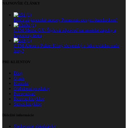
NAJNOVŠIE ČLÁNKY
Prečo sú japonské motory Panasonic novým štandardom?
CTM Metric GX: Štýlová odpoveď na mestské zápchy a
kopcovitý terén
CTM Areon a Pulze: Ktorý slovenský e-bike ovládne naše
hory?
PRE KLIENTOV
Blog
O nás
Kontakt
Obľúbené produkty
Porovnávač
Rozvoz bicyklov
Servis bicyklov
Dôležité informácie
Sledovanie objednávky