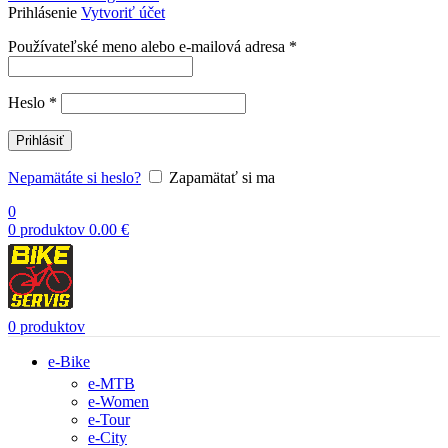
Prihlásenie
Vytvoriť účet
Povinné
Používateľské meno alebo e-mailová adresa
*
Povinné
Heslo
*
Prihlásiť
Nepamätáte si heslo?
Zapamätať si ma
0
0
produktov
0.00
€
0
produktov
e-Bike
e-MTB
e-Women
e-Tour
e-City