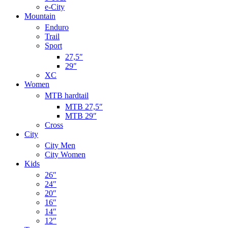
e-City
Mountain
Enduro
Trail
Sport
27,5″
29″
XC
Women
MTB hardtail
MTB 27,5″
MTB 29″
Cross
City
City Men
City Women
Kids
26″
24″
20″
16″
14″
12″