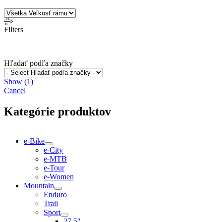
Filters
Hľadať podľa značky
Show
(
1
)
Cancel
Kategórie produktov
e-Bike
e-City
e-MTB
e-Tour
e-Women
Mountain
Enduro
Trail
Sport
27,5″