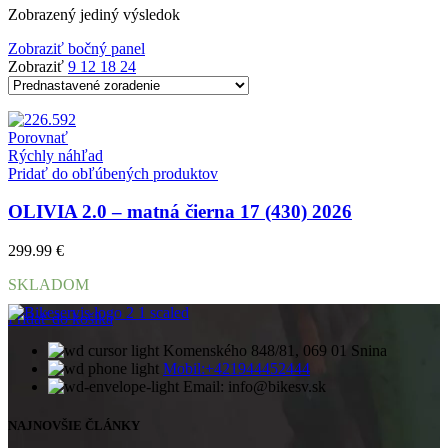
Zobrazený jediný výsledok
Zobraziť bočný panel
Zobraziť
9
12
18
24
Porovnať
Rýchly náhľad
Pridať do obľúbených produktov
OLIVIA 2.0 – matná čierna 17 (430) 2026
299.99
€
SKLADOM
Pridať do košíka
Komenského 848/81, 069 01 Snina
Mobil:+421944452444
Email: info@bikesv.sk
NAJNOVŠIE ČLÁNKY