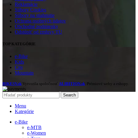
Reklamácie
Súbory Cookies
Súbory na stiahnutie
Ochrana osobných údajov
Obchodné podmienky
Odstúpiť od zmluvy TU
TOP KATEGÓRIE
e-Bike
Kids
City
Mountain
BIKESV.sk
Vytvorila spoločnosť
ALIBITION.sk
. Prémiové weby a eshopy.
Search
Menu
Kategórie
e-Bike
e-MTB
e-Women