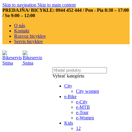
Skip to navigation
Skip to main content
PREDAJŇA/ BICYKLE: 0944 452 444
/ Pon - Pia 8:30 – 17:00
/ So 9:00 – 12:00
O nás
Kontakt
Rozvoz bicyklov
Servis bicyklov
Vybrať kategóriu
City
City women
e-Bike
e-City
e-MTB
e-Tour
e-Women
Kids
12