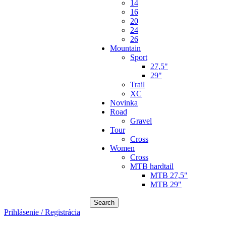
14
16
20
24
26
Mountain
Sport
27,5"
29"
Trail
XC
Novinka
Road
Gravel
Tour
Cross
Women
Cross
MTB hardtail
MTB 27,5"
MTB 29"
Search
Prihlásenie / Registrácia