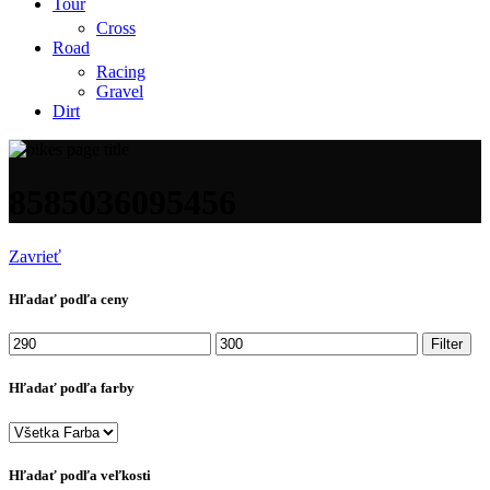
Tour
Cross
Road
Racing
Gravel
Dirt
8585036095456
Zavrieť
Hľadať podľa ceny
Minimálna
Maximálna
Filter
cena
cena
Hľadať podľa farby
Hľadať podľa veľkosti