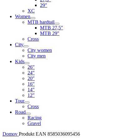
29″
XC
Women
MTB hardtail
MTB 27,5″
MTB 29″
Cross
City
City women
City men
Kids
26″
24″
20″
16″
14″
12″
Tour
Cross
Road
Racing
Gravel
Domov
Produkt EAN
8585036095456