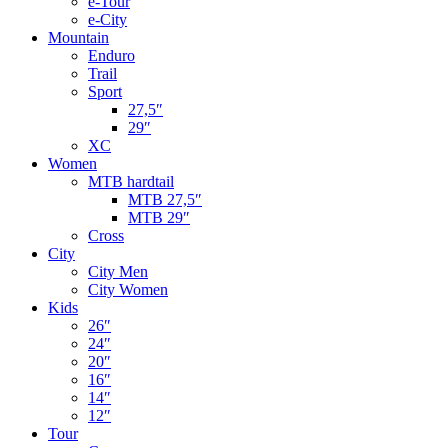
e-Tour
e-City
Mountain
Enduro
Trail
Sport
27,5″
29″
XC
Women
MTB hardtail
MTB 27,5″
MTB 29″
Cross
City
City Men
City Women
Kids
26″
24″
20″
16″
14″
12″
Tour