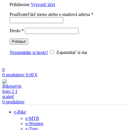
Prihlásenie
Vytvoriť účet
Povinné
Používateľské meno alebo e-mailová adresa
*
Povinné
Heslo
*
Prihlásiť
Nepamätáte si heslo?
Zapamätať si ma
0
0
produktov
0.00
€
0
produktov
e-Bike
e-MTB
e-Women
e-Tour