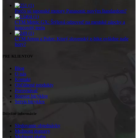
Prečo sú japonské motory Panasonic novým štandardom?
CTM Metric GX: Štýlová odpoveď na mestské zápchy a
kopcovitý terén
CTM Areon a Pulze: Ktorý slovenský e-bike ovládne naše
hory?
PRE KLIENTOV
Blog
O nás
Kontakt
Obľúbené produkty
Porovnávač
Rozvoz bicyklov
Servis bicyklov
Dôležité informácie
Sledovanie objednávky
Možnosti dopravy
Možnosti platby