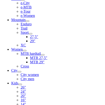
e-City
e-MTB
e-Tour
e-Women
Mountain
Enduro
Trail
Sport
27,5″
29″
XC
Women
MTB hardtail
MTB 27,5″
MTB 29″
Cross
City
City women
City men
Kids
26″
24″
20″
16″
14″