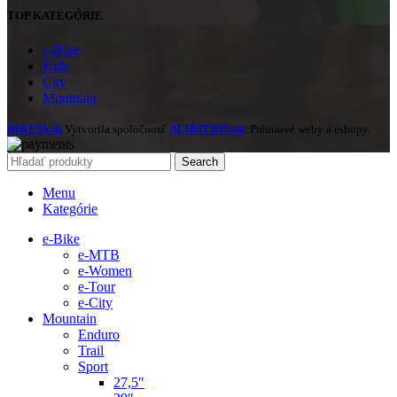
TOP KATEGÓRIE
e-Bike
Kids
City
Mountain
BIKESV.sk
Vytvorila spoločnosť
ALIBITION.sk
. Prémiové weby a eshopy.
Search
Menu
Kategórie
e-Bike
e-MTB
e-Women
e-Tour
e-City
Mountain
Enduro
Trail
Sport
27,5″