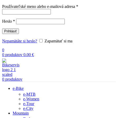
Povinné
Používateľské meno alebo e-mailová adresa
*
Povinné
Heslo
*
Prihlásiť
Nepamätáte si heslo?
Zapamätať si ma
0
0
produktov
0.00
€
0
produktov
e-Bike
e-MTB
e-Women
e-Tour
e-City
Mountain