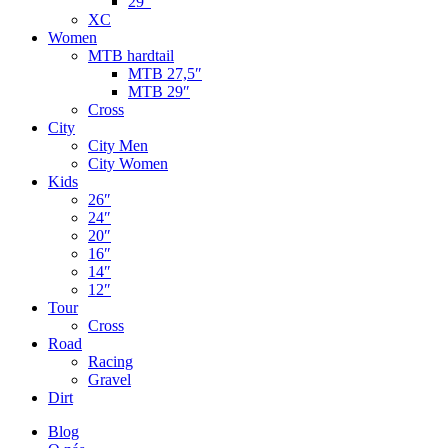
29″
XC
Women
MTB hardtail
MTB 27,5″
MTB 29″
Cross
City
City Men
City Women
Kids
26″
24″
20″
16″
14″
12″
Tour
Cross
Road
Racing
Gravel
Dirt
Blog