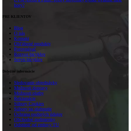
hory?
PRE KLIENTOV
Blog
O nás
Kontakt
Obľúbené produkty
Porovnávač
Rozvoz bicyklov
Servis bicyklov
Dôležité informácie
Sledovanie objednávky
Možnosti dopravy
Možnosti platby
Reklamácie
Súbory Cookies
Súbory na stiahnutie
Ochrana osobných údajov
Obchodné podmienky
Odstúpiť od zmluvy TU