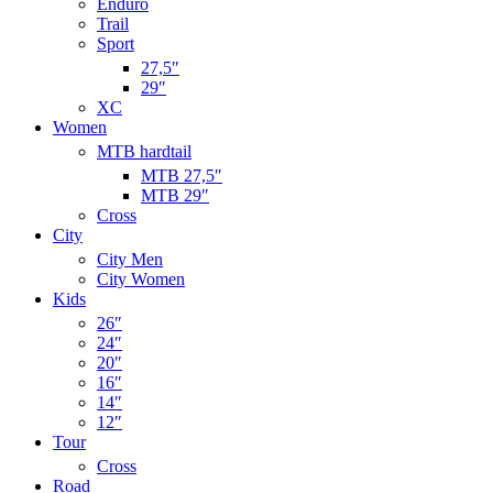
Enduro
Trail
Sport
27,5″
29″
XC
Women
MTB hardtail
MTB 27,5″
MTB 29″
Cross
City
City Men
City Women
Kids
26″
24″
20″
16″
14″
12″
Tour
Cross
Road