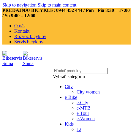
Skip to navigation
Skip to main content
PREDAJŇA/ BICYKLE: 0944 452 444
/ Pon - Pia 8:30 – 17:00
/ So 9:00 – 12:00
O nás
Kontakt
Rozvoz bicyklov
Servis bicyklov
Vybrať kategóriu
City
City women
e-Bike
e-City
e-MTB
e-Tour
e-Women
Kids
12