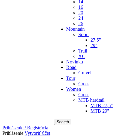
14
16
20
24
26
Mountain
Sport
27,5"
29"
Trail
XC
Novinka
Road
Gravel
Tour
Cross
Women
Cross
MTB hardtail
MTB 27,5"
MTB 29"
Search
Prihlásenie / Registrácia
Prihlásenie
Vytvoriť účet