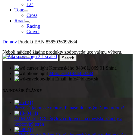
12″
Tour
Cross
Road
Racing
Gravel
Domov
Produkt EAN
8585036092684
Neboli nájdené žiadne produkty zodpovedajúce vášmu výberu.
Search
Komenského 848/81, 069 01 Snina
Mobil:+421944452444
Email: info@bikesv.sk
NAJNOVŠIE ČLÁNKY
Prečo sú japonské motory Panasonic novým štandardom?
CTM Metric GX: Štýlová odpoveď na mestské zápchy a
kopcovitý terén
CTM Areon a Pulze: Ktorý slovenský e-bike ovládne naše