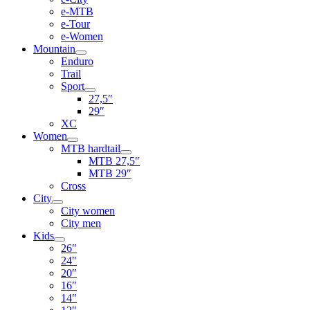
e-MTB
e-Tour
e-Women
Mountain
Enduro
Trail
Sport
27,5″
29″
XC
Women
MTB hardtail
MTB 27,5″
MTB 29″
Cross
City
City women
City men
Kids
26″
24″
20″
16″
14″