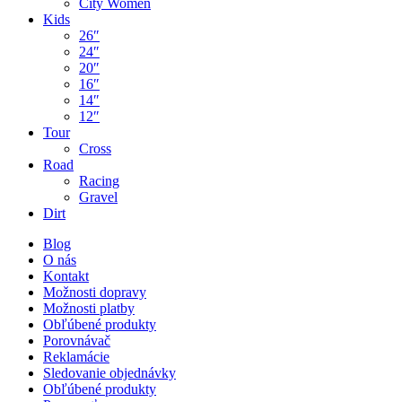
City Women
Kids
26″
24″
20″
16″
14″
12″
Tour
Cross
Road
Racing
Gravel
Dirt
Blog
O nás
Kontakt
Možnosti dopravy
Možnosti platby
Obľúbené produkty
Porovnávač
Reklamácie
Sledovanie objednávky
Obľúbené produkty