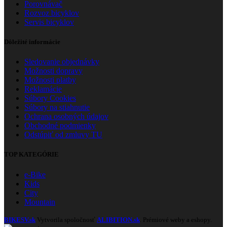
Porovnávač
Rozvoz bicyklov
Servis bicyklov
Dôležité informácie
Sledovanie objednávky
Možnosti dopravy
Možnosti platby
Reklamácie
Súbory Cookies
Súbory na stiahnutie
Ochrana osobných údajov
Obchodné podmienky
Odstúpiť od zmluvy TU
TOP KATEGÓRIE
e-Bike
Kids
City
Mountain
BIKESV.sk
Vytvorila spoločnosť
ALIBITION.sk
. Prémiové weby a eshopy.