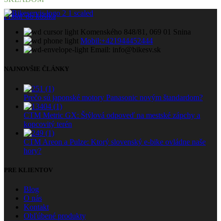
209.99 €.
199.99 €.
Pridať do košíka
Komenského 848/81, 069 01 Snina
Mobil:+421944452444
Email: info@bikesv.sk
NAJNOVŠIE ČLÁNKY
Prečo sú japonské motory Panasonic novým štandardom?
CTM Metric GX: Štýlová odpoveď na mestské zápchy a
kopcovitý terén
CTM Areon a Pulze: Ktorý slovenský e-bike ovládne naše
hory?
PRE KLIENTOV
Blog
O nás
Kontakt
Obľúbené produkty