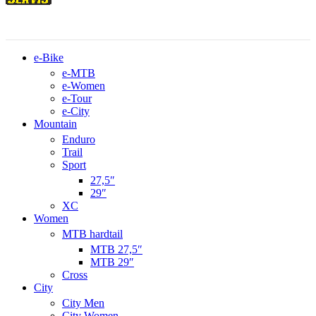
e-Bike
e-MTB
e-Women
e-Tour
e-City
Mountain
Enduro
Trail
Sport
27,5″
29″
XC
Women
MTB hardtail
MTB 27,5″
MTB 29″
Cross
City
City Men
City Women