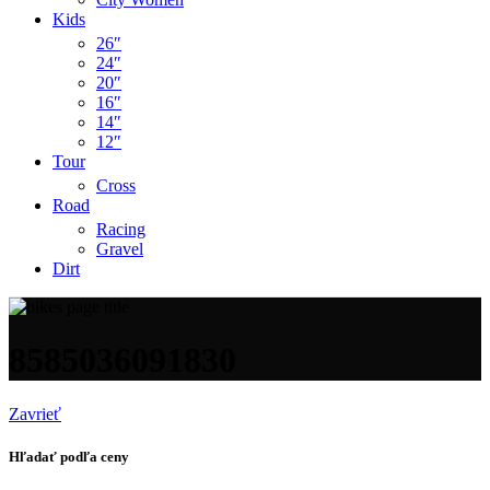
Kids
26″
24″
20″
16″
14″
12″
Tour
Cross
Road
Racing
Gravel
Dirt
8585036091830
Zavrieť
Hľadať podľa ceny