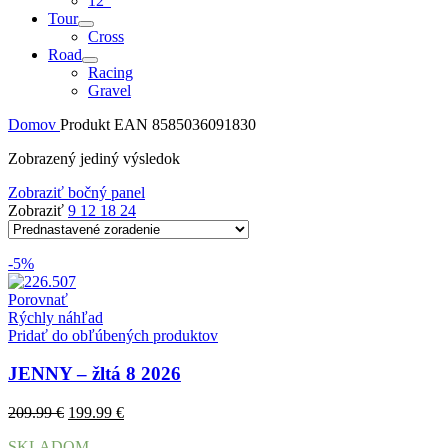
12″
Tour
Cross
Road
Racing
Gravel
Domov
Produkt EAN
8585036091830
Zobrazený jediný výsledok
Zobraziť bočný panel
Zobraziť
9
12
18
24
-5%
Porovnať
Rýchly náhľad
Pridať do obľúbených produktov
JENNY – žltá 8 2026
Pôvodná
Aktuálna
209.99
€
199.99
€
cena
cena
SKLADOM
bola:
je: