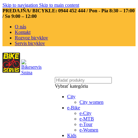
Skip to navigation
Skip to main content
PREDAJŇA/ BICYKLE: 0944 452 444
/ Pon - Pia 8:30 – 17:00
/ So 9:00 – 12:00
O nás
Kontakt
Rozvoz bicyklov
Servis bicyklov
Vybrať kategóriu
City
City women
e-Bike
e-City
e-MTB
e-Tour
e-Women
Kids