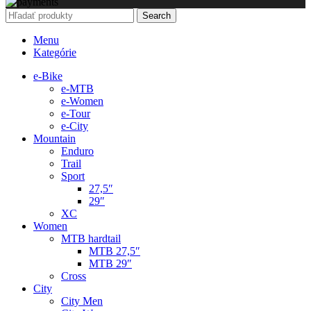
Search
Menu
Kategórie
e-Bike
e-MTB
e-Women
e-Tour
e-City
Mountain
Enduro
Trail
Sport
27,5″
29″
XC
Women
MTB hardtail
MTB 27,5″
MTB 29″
Cross
City
City Men