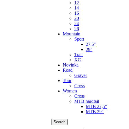
12
14
16
20
24
26
Mountain
Sport
27,5"
29"
Trail
XC
Novinka
Road
Gravel
Tour
Cross
Women
Cross
MTB hardtail
MTB 27,5"
MTB 29"
Search