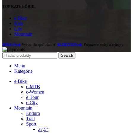
TOP KATEGÓRIE
e-Bike
Kids
City
Mountain
BIKESV.sk
Vytvorila spoločnosť
ALIBITION.sk
. Prémiové weby a eshopy.
Search
Menu
Kategórie
e-Bike
e-MTB
e-Women
e-Tour
e-City
Mountain
Enduro
Trail
Sport
27,5″