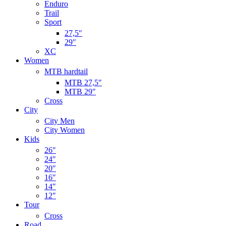
Enduro
Trail
Sport
27,5″
29″
XC
Women
MTB hardtail
MTB 27,5″
MTB 29″
Cross
City
City Men
City Women
Kids
26″
24″
20″
16″
14″
12″
Tour
Cross
Road