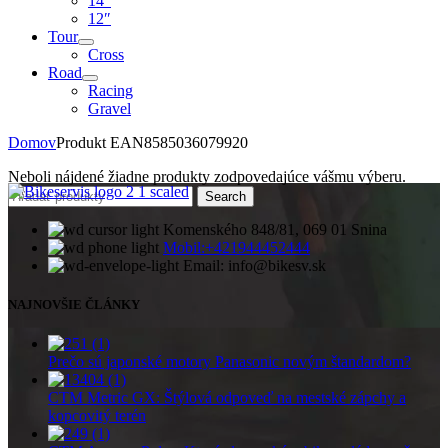
14″
12″
Tour
Cross
Road
Racing
Gravel
Domov
Produkt EAN
8585036079920
Neboli nájdené žiadne produkty zodpovedajúce vášmu výberu.
Search
Komenského 848/81, 069 01 Snina
Mobil:+421944452444
Email: info@bikesv.sk
NAJNOVŠIE ČLÁNKY
Prečo sú japonské motory Panasonic novým štandardom?
CTM Metric GX: Štýlová odpoveď na mestské zápchy a
kopcovitý terén