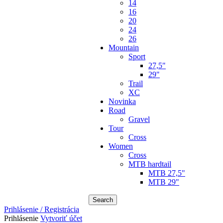
14
16
20
24
26
Mountain
Sport
27,5"
29"
Trail
XC
Novinka
Road
Gravel
Tour
Cross
Women
Cross
MTB hardtail
MTB 27,5"
MTB 29"
Search
Prihlásenie / Registrácia
Prihlásenie
Vytvoriť účet