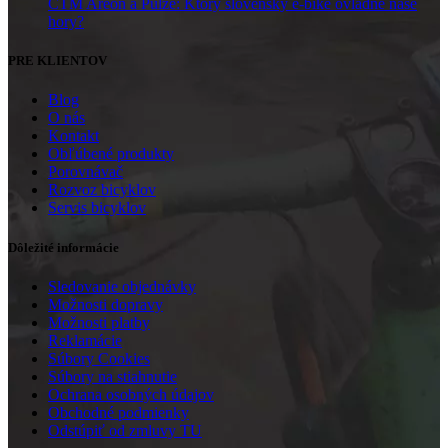
CTM Areon a Pulze: Ktorý slovenský e-bike ovládne naše
hory?
PRE KLIENTOV
Blog
O nás
Kontakt
Obľúbené produkty
Porovnávač
Rozvoz bicyklov
Servis bicyklov
Dôležité informácie
Sledovanie objednávky
Možnosti dopravy
Možnosti platby
Reklamácie
Súbory Cookies
Súbory na stiahnutie
Ochrana osobných údajov
Obchodné podmienky
Odstúpiť od zmluvy TU