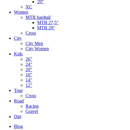
29″
XC
Women
MTB hardtail
MTB 27,5″
MTB 29″
Cross
City
City Men
City Women
Kids
26″
24″
20″
16″
14″
12″
Tour
Cross
Road
Racing
Gravel
Dirt
Blog