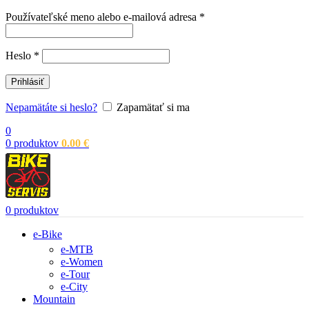
Povinné
Používateľské meno alebo e-mailová adresa
*
Povinné
Heslo
*
Prihlásiť
Nepamätáte si heslo?
Zapamätať si ma
0
0
produktov
0.00
€
0
produktov
e-Bike
e-MTB
e-Women
e-Tour
e-City
Mountain