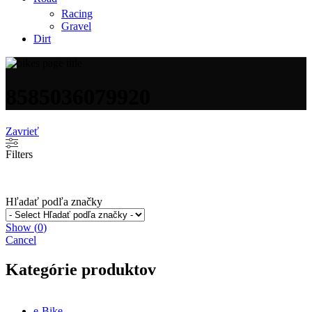
Racing
Gravel
Dirt
8585036079920
Zavrieť
Filters
Hľadať podľa značky
Show
(
0
)
Cancel
Kategórie produktov
e-Bike