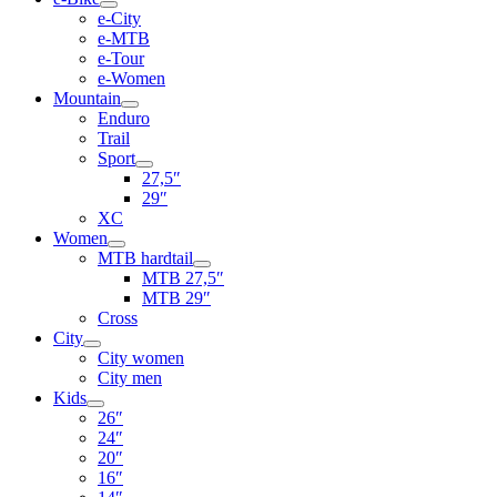
e-City
e-MTB
e-Tour
e-Women
Mountain
Enduro
Trail
Sport
27,5″
29″
XC
Women
MTB hardtail
MTB 27,5″
MTB 29″
Cross
City
City women
City men
Kids
26″
24″
20″
16″