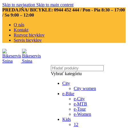
Skip to navigation
Skip to main content
PREDAJŇA/ BICYKLE: 0944 452 444
/ Pon - Pia 8:30 – 17:00
/ So 9:00 – 12:00
O nás
Kontakt
Rozvoz bicyklov
Servis bicyklov
Vybrať kategóriu
City
City women
e-Bike
e-City
e-MTB
e-Tour
e-Women
Kids
12