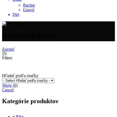
Racing
Gravel
Dirt
8585036047059
Zavrieť
Filters
Hľadať podľa značky
Show
(
0
)
Cancel
Kategórie produktov
e-Bike