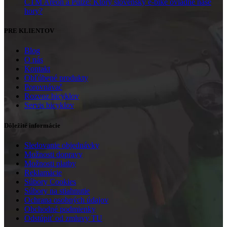
CTM Areon a Pulze: Ktorý slovenský e-bike ovládne naše
hory?
PRE KLIENTOV
Blog
O nás
Kontakt
Obľúbené produkty
Porovnávač
Rozvoz bicyklov
Servis bicyklov
Dôležité informácie
Sledovanie objednávky
Možnosti dopravy
Možnosti platby
Reklamácie
Súbory Cookies
Súbory na stiahnutie
Ochrana osobných údajov
Obchodné podmienky
Odstúpiť od zmluvy TU