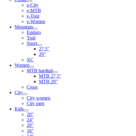
e-City
e-MTB
e-Tour
e-Women
Mountain
Enduro
Trail
Sport
27,5″
29″
XC
Women
MTB hardtail
MTB 27,5″
MTB 29″
Cross
City
City women
City men
Kids
26″
24″
20″
16″