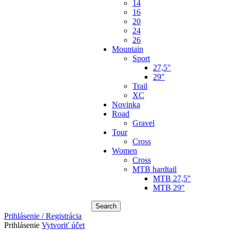
14
16
20
24
26
Mountain
Sport
27,5"
29"
Trail
XC
Novinka
Road
Gravel
Tour
Cross
Women
Cross
MTB hardtail
MTB 27,5"
MTB 29"
Search
Prihlásenie / Registrácia
Prihlásenie
Vytvoriť účet