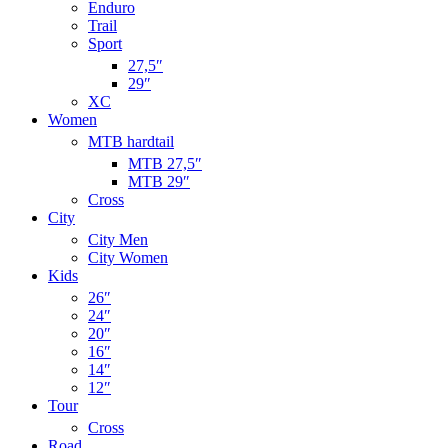
Enduro
Trail
Sport
27,5″
29″
XC
Women
MTB hardtail
MTB 27,5″
MTB 29″
Cross
City
City Men
City Women
Kids
26″
24″
20″
16″
14″
12″
Tour
Cross
Road