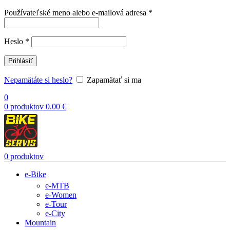
Povinné
Používateľské meno alebo e-mailová adresa
*
Povinné
Heslo
*
Prihlásiť
Nepamätáte si heslo?
Zapamätať si ma
0
0
produktov
0.00
€
0
produktov
e-Bike
e-MTB
e-Women
e-Tour
e-City
Mountain