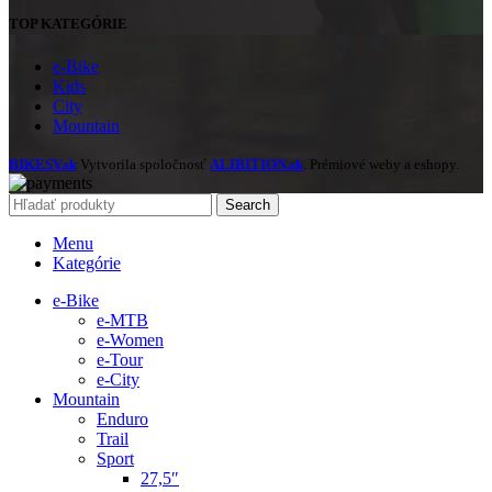
TOP KATEGÓRIE
e-Bike
Kids
City
Mountain
BIKESV.sk
Vytvorila spoločnosť
ALIBITION.sk
. Prémiové weby a eshopy.
Search
Menu
Kategórie
e-Bike
e-MTB
e-Women
e-Tour
e-City
Mountain
Enduro
Trail
Sport
27,5″