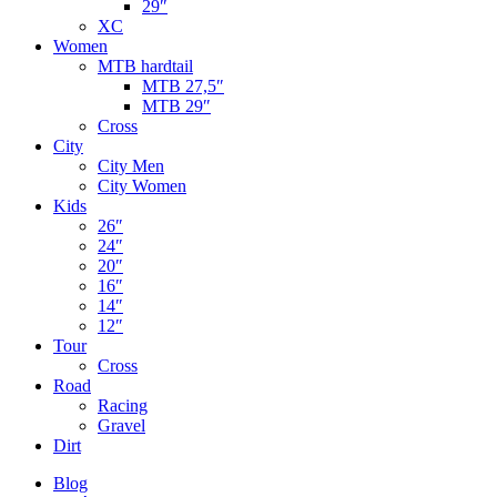
29″
XC
Women
MTB hardtail
MTB 27,5″
MTB 29″
Cross
City
City Men
City Women
Kids
26″
24″
20″
16″
14″
12″
Tour
Cross
Road
Racing
Gravel
Dirt
Blog