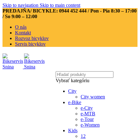
Skip to navigation
Skip to main content
PREDAJŇA/ BICYKLE: 0944 452 444
/ Pon - Pia 8:30 – 17:00
/ So 9:00 – 12:00
O nás
Kontakt
Rozvoz bicyklov
Servis bicyklov
Vybrať kategóriu
City
City women
e-Bike
e-City
e-MTB
e-Tour
e-Women
Kids
12