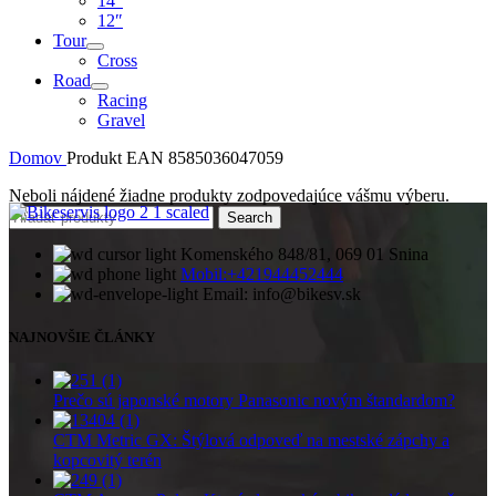
14″
12″
Tour
Cross
Road
Racing
Gravel
Domov
Produkt EAN
8585036047059
Neboli nájdené žiadne produkty zodpovedajúce vášmu výberu.
Search
Komenského 848/81, 069 01 Snina
Mobil:+421944452444
Email: info@bikesv.sk
NAJNOVŠIE ČLÁNKY
Prečo sú japonské motory Panasonic novým štandardom?
CTM Metric GX: Štýlová odpoveď na mestské zápchy a
kopcovitý terén